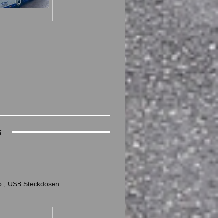
s
ro , USB Steckdosen