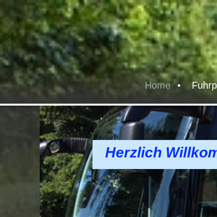
Home
Fuhrp
Herzlich Willko