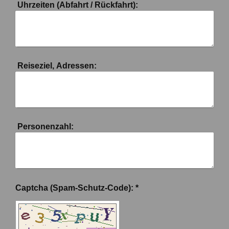
Uhrzeiten (Abfahrt / Rückfahrt):
Reiseziel, Adressen:
Personenzahl:
Captcha (Spam-Schutz-Code): *