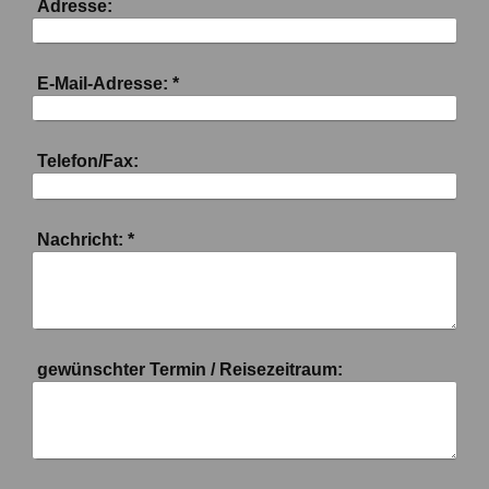
Adresse:
E-Mail-Adresse:
*
Telefon/Fax:
Nachricht:
*
gewünschter Termin / Reisezeitraum: