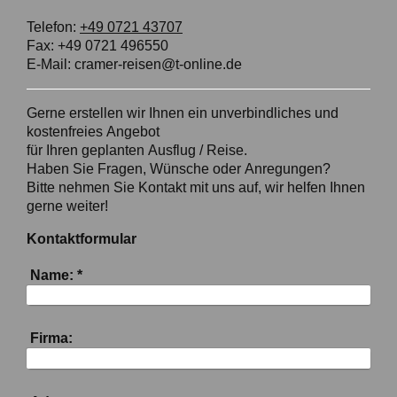
Telefon:
+49 0721 43707
Fax:
+49 0721 496550
E-Mail:
cramer-reisen@t-online.de
Gerne erstellen wir Ihnen ein unverbindliches und
kostenfreies Angebot
für Ihren
g
eplanten Ausflug / Reise.
Haben Sie Fragen, Wünsche oder Anregungen?
Bitte nehmen Sie Kontakt mit uns auf, wir helfen Ihnen
gerne weiter!
Kontaktformular
Name:
*
Firma: